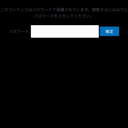
内
容
このコンテンツはパスワードで保護されています。閲覧するには以下に
を
パスワードを入力してください。
ス
キ
パスワード:
ッ
プ